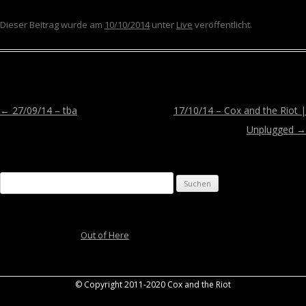
Dieser Beitrag wurde am
10/10/2014
unter
Live
veröffentlicht.
←
27/09/14 – tba
17/10/14 – Cox and the Riot |
Unplugged
→
Suchen
nach:
Schneewittchen
zu
Out of Here
© Copyright 2011-2020 Cox and the Riot